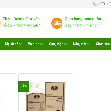
HOTLINE:
Th.s - Dược sĩ tư vấn
Giao hàng toàn quốc
hỗ trợ khách hàng 24/7
giao nhanh - miễn phí
Mẹ và bé
Vô sinh
Gan, thận
Não, mắt
Giảm cân
-7%