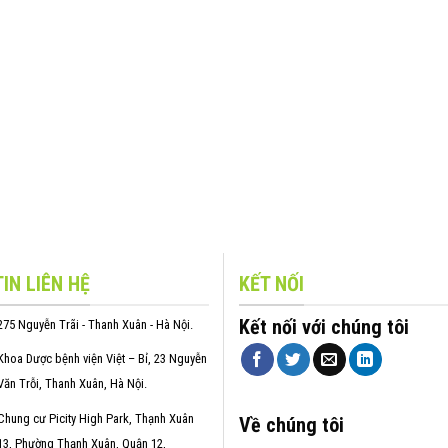
IN LIÊN HỆ
KẾT NỐI
Kết nối với chúng tôi
275 Nguyễn Trãi - Thanh Xuân - Hà Nội.
Khoa Dược bệnh viện Việt – Bỉ, 23 Nguyễn
Văn Trỗi, Thanh Xuân, Hà Nội.
Chung cư Picity High Park, Thạnh Xuân
Về chúng tôi
13, Phường Thạnh Xuân, Quận 12,