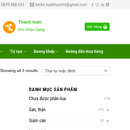
 0899.888.633
lienhe.banthuoctot@gmail.com
Thanh toán
Giỏ hàng
khi nhận hàng
Trị sẹo
Xương khớp
Hướng dẫn mua hàng
Showing all 3 results
DANH MỤC SẢN PHẨM
Chưa được phân loại
(13)
Gan, thận
(11)
Giảm cân
(3)