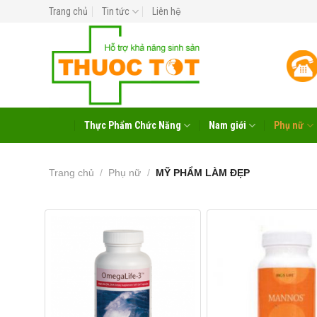
Skip
Trang chủ
Tin tức
Liên hệ
to
content
Thực Phẩm Chức Năng
Nam giới
Phụ nữ
Trang chủ
/
Phụ nữ
/
MỸ PHẨM LÀM ĐẸP