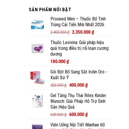
SẢN PHẨM NỔI BẬT
Proxeed Men – Thuốc Bổ Tinh
Trùng Cải Tiến Mới Nhất 2026
2.350.000
₫
2.400.000
₫
Thuốc Levivina: Giải pháp hiệu
quả trong điều trị rối loạn cương
dương
180.000
₫
Gói Bột Bổ Sung Sắt Irolin Oro -
Xuất Xứ Ý
400.000
₫
420.000
₫
Gel Tăng Thụ Thai Ritex Kinder
Wunsch: Giải Pháp Hỗ Trợ Sinh
Sản Hiệu Quả
600.000
₫
650.000
₫
Viên Uống Nội Tiết Manhae 60