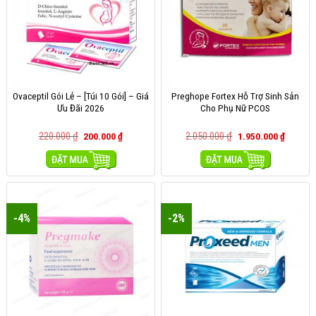
Ovaceptil Gói Lẻ – [Túi 10 Gói] – Giá
Preghope Fortex Hỗ Trợ Sinh Sản
Ưu Đãi 2026
Cho Phụ Nữ PCOS
220.000
₫
2.050.000
₫
200.000
₫
1.950.000
₫
MUA HÀNG
MUA HÀNG
-4%
-2%