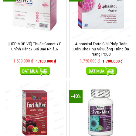
[HỘP MÓP VỎ] Thuốc Gametix F
Alphasitol Forte Giải Pháp Toàn
Chính Hãng? Giá Bao Nhiêu?
Diện Cho Phụ Nữ Buồng Trứng Đa
Nang PCOS
1.500.000
₫
1.750.000
₫
1.100.000
₫
1.700.000
₫
MUA HÀNG
MUA HÀNG
-40%