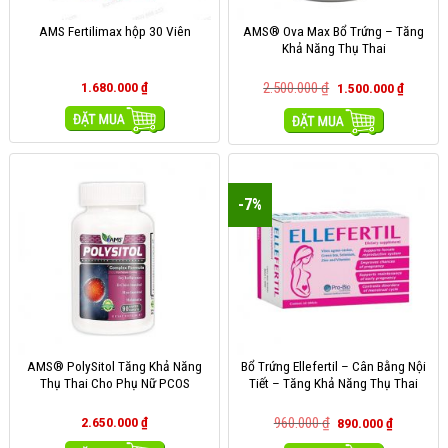
AMS® Ova Max Bổ Trứng – Tăng
AMS Fertilimax hộp 30 Viên
Khả Năng Thụ Thai
1.680.000
₫
2.500.000
₫
1.500.000
₫
MUA HÀNG
MUA HÀNG
-7%
AMS® PolySitol Tăng Khả Năng
Bổ Trứng Ellefertil – Cân Bằng Nội
Thụ Thai Cho Phụ Nữ PCOS
Tiết – Tăng Khả Năng Thụ Thai
2.650.000
₫
960.000
₫
890.000
₫