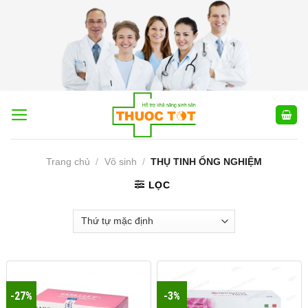
Skip
to
content
Trang chủ
/
Vô sinh
/
THỤ TINH ỐNG NGHIỆM
LỌC
-27%
-3%