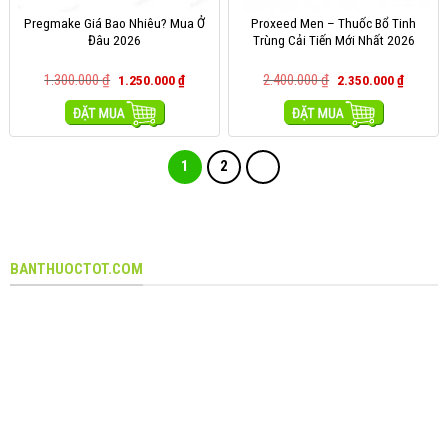
Pregmake Giá Bao Nhiêu? Mua Ở
Proxeed Men – Thuốc Bổ Tinh
Đâu 2026
Trùng Cải Tiến Mới Nhất 2026
1.300.000
₫
2.400.000
₫
1.250.000
₫
2.350.000
₫
MUA HÀNG
MUA HÀNG
1
2
BANTHUOCTOT.COM