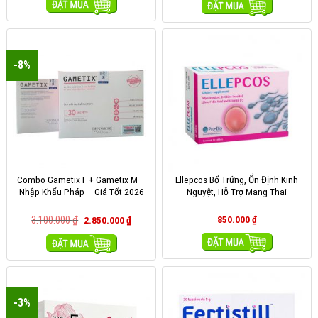
MUA HÀNG
MUA HÀNG
-8%
Combo Gametix F + Gametix M –
Ellepcos Bổ Trứng, Ổn Định Kinh
Nhập Khẩu Pháp – Giá Tốt 2026
Nguyệt, Hỗ Trợ Mang Thai
3.100.000
₫
850.000
₫
2.850.000
₫
MUA HÀNG
MUA HÀNG
-3%