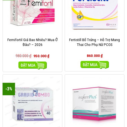
Femifortil Giá Bao Nhiêu? Mua Ở
Fertistill Bổ Trứng – Hỗ Trợ Mang
Đâu? – 2026
Thai Cho Phụ Nữ PCOS
980.000
₫
860.000
₫
950.000
₫
MUA HÀNG
MUA HÀNG
-3%