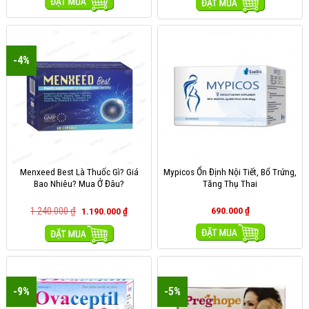
MUA HÀNG
MUA HÀNG
-4%
Menxeed Best Là Thuốc Gì? Giá
Mypicos Ổn Định Nội Tiết, Bổ Trứng,
Bao Nhiêu? Mua Ở Đâu?
Tăng Thụ Thai
1.240.000
₫
690.000
₫
1.190.000
₫
MUA HÀNG
MUA HÀNG
-9%
-5%