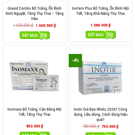
Gravid Combo Bổ Trứng, Ổn Định
Inofem Plus Bổ Trứng, Ổn Định Nội
Kinh Nguyệt, Tăng Thụ Thai – Tặng
Tiết, Tăng Khả Năng Thụ Thai
Hàu
1.650.000
₫
1.080.000
₫
1.600.000
₫
MUA HÀNG
MUA HÀNG
-4%
Inomaxx Bổ Trứng, Cân Bằng Nội
Inotir Giá Bao Nhiêu 2026? Công
Tiết, Tăng Thụ Thai
dụng, Liều dùng, Cách dùng hiệu
quả?
850.000
₫
780.000
₫
750.000
₫