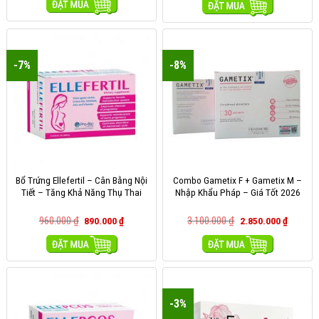
MUA HÀNG
MUA HÀNG
-7%
-8%
Bổ Trứng Ellefertil – Cân Bằng Nội
Combo Gametix F + Gametix M –
Tiết – Tăng Khả Năng Thụ Thai
Nhập Khẩu Pháp – Giá Tốt 2026
960.000
₫
3.100.000
₫
890.000
₫
2.850.000
₫
MUA HÀNG
MUA HÀNG
-3%