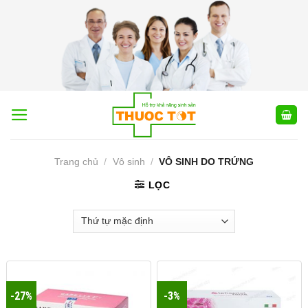
Skip
to
content
Trang chủ
/
Vô sinh
/
VÔ SINH DO TRỨNG
LỌC
-27%
-3%