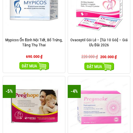
Mypicos Ổn Định Nội Tiết, Bổ Trứng,
Ovaceptil Gói Lẻ – [Túi 10 Gói] – Giá
Tăng Thụ Thai
Ưu Đãi 2026
690.000
₫
220.000
₫
200.000
₫
MUA HÀNG
MUA HÀNG
-5%
-4%