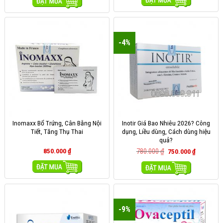
MUA HÀNG
MUA HÀNG
-4%
Inomaxx Bổ Trứng, Cân Bằng Nội
Inotir Giá Bao Nhiêu 2026? Công
Tiết, Tăng Thụ Thai
dụng, Liều dùng, Cách dùng hiệu
quả?
850.000
₫
780.000
₫
750.000
₫
MUA HÀNG
MUA HÀNG
-9%