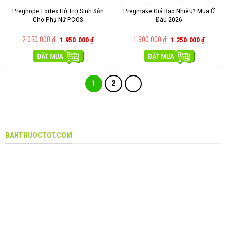
Preghope Fortex Hỗ Trợ Sinh Sản
Pregmake Giá Bao Nhiêu? Mua Ở
Cho Phụ Nữ PCOS
Đâu 2026
2.050.000
₫
1.300.000
₫
1.950.000
₫
1.250.000
₫
MUA HÀNG
MUA HÀNG
1
2
BANTHUOCTOT.COM