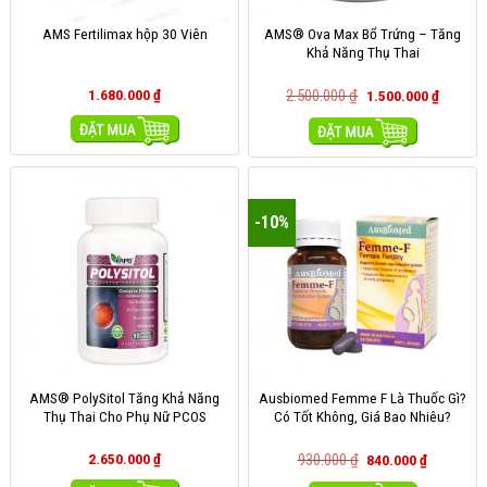
AMS® Ova Max Bổ Trứng – Tăng
AMS Fertilimax hộp 30 Viên
Khả Năng Thụ Thai
1.680.000
₫
2.500.000
₫
1.500.000
₫
MUA HÀNG
MUA HÀNG
-10%
AMS® PolySitol Tăng Khả Năng
Ausbiomed Femme F Là Thuốc Gì?
Thụ Thai Cho Phụ Nữ PCOS
Có Tốt Không, Giá Bao Nhiêu?
2.650.000
₫
930.000
₫
840.000
₫