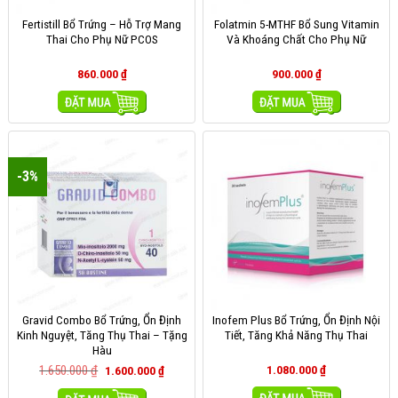
Fertistill Bổ Trứng – Hỗ Trợ Mang
Folatmin 5-MTHF Bổ Sung Vitamin
Thai Cho Phụ Nữ PCOS
Và Khoáng Chất Cho Phụ Nữ
860.000
₫
900.000
₫
MUA HÀNG
MUA HÀNG
-3%
Gravid Combo Bổ Trứng, Ổn Định
Inofem Plus Bổ Trứng, Ổn Định Nội
Kinh Nguyệt, Tăng Thụ Thai – Tặng
Tiết, Tăng Khả Năng Thụ Thai
Hàu
1.650.000
₫
1.080.000
₫
1.600.000
₫