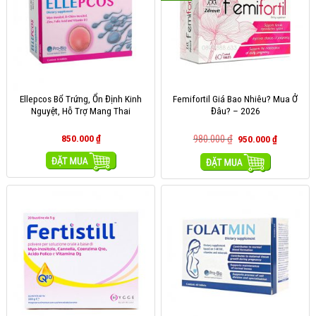
Ellepcos Bổ Trứng, Ổn Định Kinh
Femifortil Giá Bao Nhiêu? Mua Ở
Nguyệt, Hỗ Trợ Mang Thai
Đâu? – 2026
850.000
₫
980.000
₫
950.000
₫
MUA HÀNG
MUA HÀNG