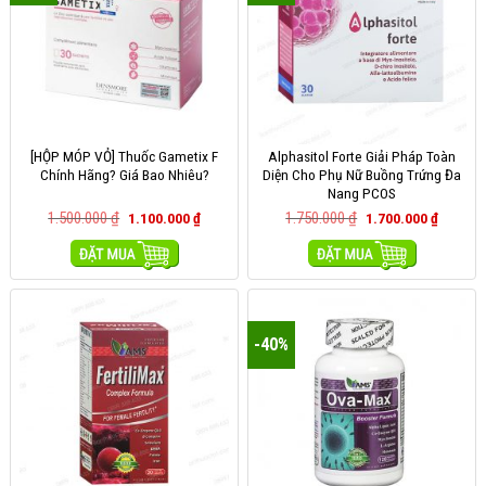
[HỘP MÓP VỎ] Thuốc Gametix F
Alphasitol Forte Giải Pháp Toàn
Chính Hãng? Giá Bao Nhiêu?
Diện Cho Phụ Nữ Buồng Trứng Đa
Nang PCOS
1.500.000
₫
1.750.000
₫
1.100.000
₫
1.700.000
₫
MUA HÀNG
MUA HÀNG
-40%