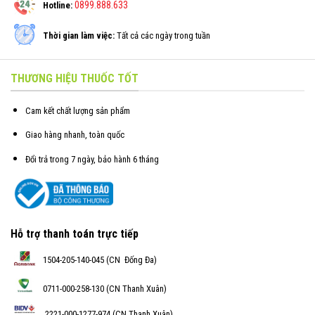
0899.888.633
Hotline:
Thời gian làm việc:
Tất cả các ngày trong tuần
THƯƠNG HIỆU THUỐC TỐT
Cam kết chất lượng sản phẩm
Giao hàng nhanh, toàn quốc
Đổi trả trong 7 ngày, bảo hành 6 tháng
Hỗ trợ thanh toán trực tiếp
1504-205-140-045 (CN Đống Đa)
0711-000-258-130 (CN Thanh Xuân)
2221-000-1277-974 (CN Thanh Xuân)