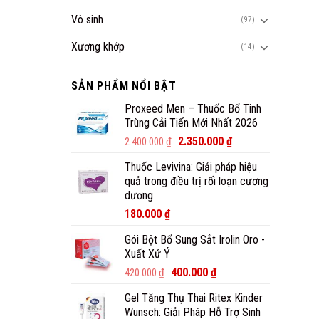
Vô sinh
(97)
Xương khớp
(14)
SẢN PHẨM NỔI BẬT
Proxeed Men – Thuốc Bổ Tinh
Trùng Cải Tiến Mới Nhất 2026
2.350.000
₫
2.400.000
₫
Thuốc Levivina: Giải pháp hiệu
quả trong điều trị rối loạn cương
dương
180.000
₫
Gói Bột Bổ Sung Sắt Irolin Oro -
Xuất Xứ Ý
400.000
₫
420.000
₫
Gel Tăng Thụ Thai Ritex Kinder
Wunsch: Giải Pháp Hỗ Trợ Sinh