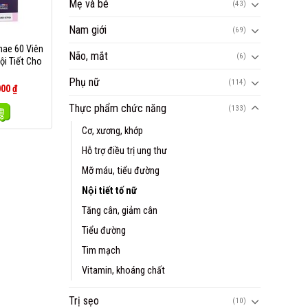
Mẹ và bé
(43)
Nam giới
(69)
hae 60 Viên
Não, mắt
(6)
ội Tiết Cho
Phụ nữ
(114)
000
₫
Thực phẩm chức năng
(133)
Cơ, xương, khớp
Hỗ trợ điều trị ung thư
Mỡ máu, tiểu đường
Nội tiết tố nữ
Tăng cân, giảm cân
Tiểu đường
Tim mạch
Vitamin, khoáng chất
Trị sẹo
(10)