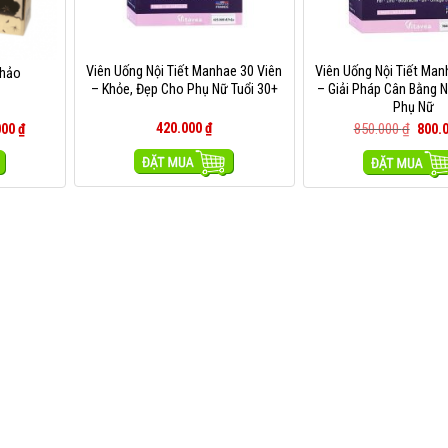
Viên Uống Nội Tiết Manhae 30 Viên
Viên Uống Nội Tiết Man
Thảo
– Khỏe, Đẹp Cho Phụ Nữ Tuổi 30+
– Giải Pháp Cân Bằng N
Phụ Nữ
420.000
₫
850.000
₫
000
₫
800.
MUA HÀNG
MUA HÀNG