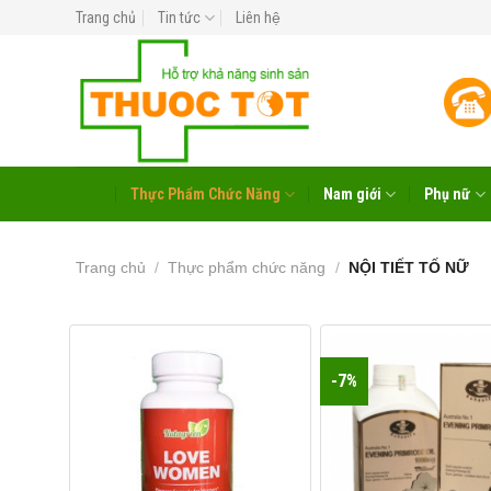
Skip
Trang chủ
Tin tức
Liên hệ
to
content
Thực Phẩm Chức Năng
Nam giới
Phụ nữ
Trang chủ
/
Thực phẩm chức năng
/
NỘI TIẾT TỐ NỮ
-7%