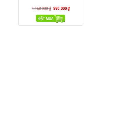
1.168.000
₫
890.000
₫
MUA HÀNG