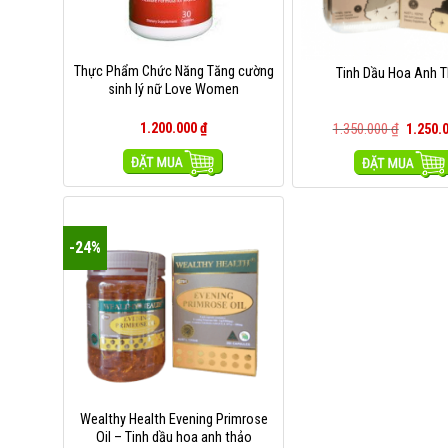
Thực Phẩm Chức Năng Tăng cường
Tinh Dầu Hoa Anh 
sinh lý nữ Love Women
1.200.000
₫
1.350.000
₫
1.250.
MUA HÀNG
MUA HÀNG
-24%
Wealthy Health Evening Primrose
Oil – Tinh dầu hoa anh thảo