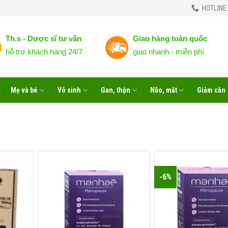
HOTLINE:
Th.s - Dược sĩ tư vấn
Giao hàng toàn quốc
hỗ trợ khách hàng 24/7
giao nhanh - miễn phí
Mẹ và bé
Vô sinh
Gan, thận
Não, mắt
Giảm cân
-6%