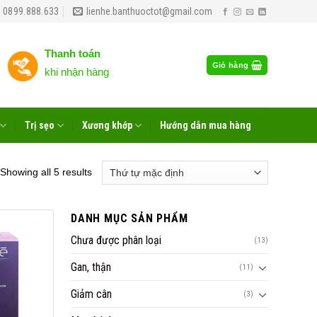
 0899.888.633
lienhe.banthuoctot@gmail.com
Thanh toán
Giỏ hàng
khi nhận hàng
Trị sẹo
Xương khớp
Hướng dẫn mua hàng
Showing all 5 results
DANH MỤC SẢN PHẨM
Chưa được phân loại
(13)
Gan, thận
(11)
Giảm cân
(3)