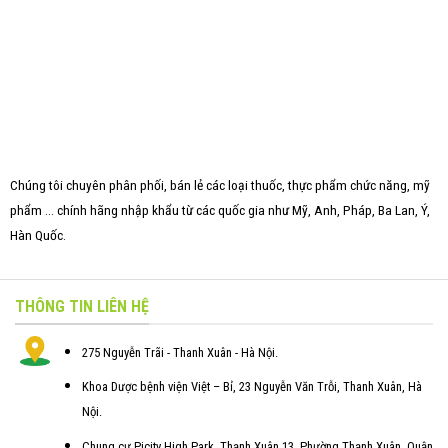
Chúng tôi chuyên phân phối, bán lẻ các loại thuốc, thực phẩm chức năng, mỹ
phẩm ... chính hãng nhập khẩu từ các quốc gia như Mỹ, Anh, Pháp, Ba Lan, Ý,
Hàn Quốc.
THÔNG TIN LIÊN HỆ
275 Nguyễn Trãi - Thanh Xuân - Hà Nội.
Khoa Dược bệnh viện Việt – Bỉ, 23 Nguyễn Văn Trỗi, Thanh Xuân, Hà
Nội.
Chung cư Picity High Park, Thạnh Xuân 13, Phường Thạnh Xuân, Quận