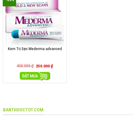
Kem Trị Sẹo Mederma advanced
450.000
₫
250.000
₫
MUA HÀNG
BANTHUOCTOT.COM