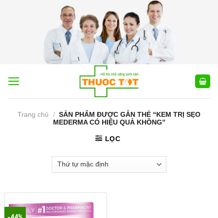
Skip
to
content
Trang chủ
/
SẢN PHẨM ĐƯỢC GẮN THẺ “KEM TRỊ SẸO
MEDERMA CÓ HIỆU QUẢ KHÔNG”
LỌC
-44%