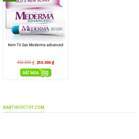
Kem Trị Sẹo Mederma advanced
450.000
₫
250.000
₫
MUA HÀNG
BANTHUOCTOT.COM