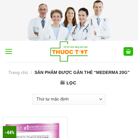
Skip
to
content
Trang chủ
/
SẢN PHẨM ĐƯỢC GẮN THẺ “MEDERMA 20G”
LỌC
-44%