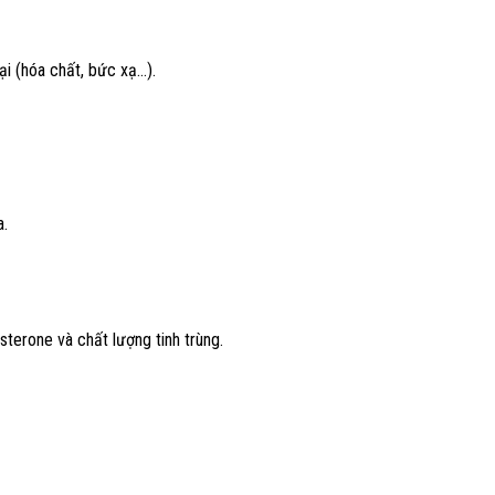
i (hóa chất, bức xạ…).
a.
terone và chất lượng tinh trùng.