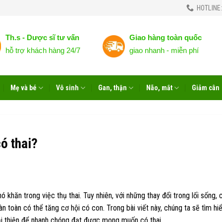
HOTLINE:
Th.s - Dược sĩ tư vấn
Giao hàng toàn quốc
hỗ trợ khách hàng 24/7
giao nhanh - miễn phí
Mẹ và bé
Vô sinh
Gan, thận
Não, mắt
Giảm cân
ó thai?
 khăn trong việc thụ thai. Tuy nhiên, với những thay đổi trong lối sống, 
 toàn có thể tăng cơ hội có con. Trong bài viết này, chúng ta sẽ tìm hiể
cải thiện để nhanh chóng đạt được mong muốn có thai.