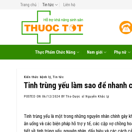
Skip
Trang chủ
Tin tức
Liên hệ
to
content
Thực Phẩm Chức Năng
Nam giới
Phụ nữ
Kiến thức bệnh lý
,
Tin tức
Tinh trùng yếu làm sao để nhanh c
POSTED ON
06/12/2024
BY
Ths-Dược sĩ Nguyễn Khắc Lý
Tinh trùng yếu là một trong những nguyên nhân chính gây khó
ăn uống và các biện pháp hỗ trợ y tế, các cặp vợ chồng hoàn
tiết về tinh trùng yếu, nguyên nhân, dấu hiệu và các cách 