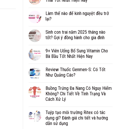
Thai Tốt Nhất Hiện Nay
Làm thế nào để kinh nguyệt đều trở
lại?
Sinh con trai năm 2025 tháng nào
tốt? Gợi ý đồng hành cho gia đình
9+ Viên Uống Bổ Sung Vitamin Cho
Bà Bầu Tốt Nhất Hiện Nay
Review Thuốc Genmen-S: Có Tốt
Như Quảng Cáo?
Buồng Trứng Đa Nang Có Nguy Hiểm
Không? Chi Tiết Về Tình Trạng Và
Cách Xử Lý
Tuýp tạo môi trường Ritex có tác
dụng gì? Đánh giá chi tiết và hướng
dẫn sử dụng