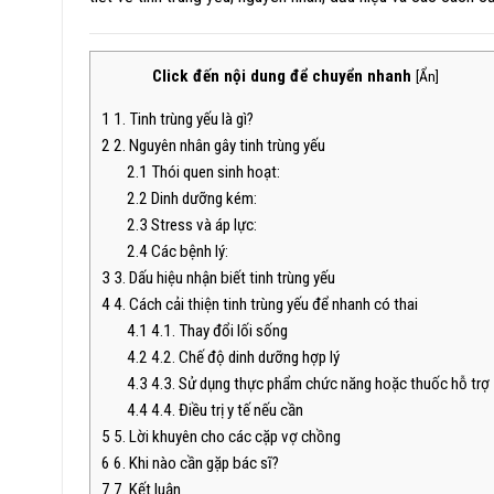
Click đến nội dung để chuyển nhanh
[
Ẩn
]
1
1. Tinh trùng yếu là gì?
2
2. Nguyên nhân gây tinh trùng yếu
2.1
Thói quen sinh hoạt:
2.2
Dinh dưỡng kém:
2.3
Stress và áp lực:
2.4
Các bệnh lý:
3
3. Dấu hiệu nhận biết tinh trùng yếu
4
4. Cách cải thiện tinh trùng yếu để nhanh có thai
4.1
4.1. Thay đổi lối sống
4.2
4.2. Chế độ dinh dưỡng hợp lý
4.3
4.3. Sử dụng thực phẩm chức năng hoặc thuốc hỗ trợ
4.4
4.4. Điều trị y tế nếu cần
5
5. Lời khuyên cho các cặp vợ chồng
6
6. Khi nào cần gặp bác sĩ?
7
7. Kết luận