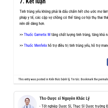
7. Kết luận
Tinh trùng yếu không phải là dấu chấm hết cho ước mơ làm 
pháp y tế, các cặp vợ chồng có thể tăng cơ hội thụ thai thà
nên dễ dàng hơn.
>>
Thuốc Gametix M
tăng chất lượng tinh trùng, tăng khả n
>>
Thuốc Menfelix
hỗ trợ điều trị tinh trùng yếu, hỗ trợ man
This entry was posted in
Kiến thức bệnh lý
,
Tin tức
. Bookmark the
permali
Ths-Dược sĩ Nguyễn Khắc Lý
- Tốt nghiệp Dược Sĩ, Thạc Sĩ Dược trường 