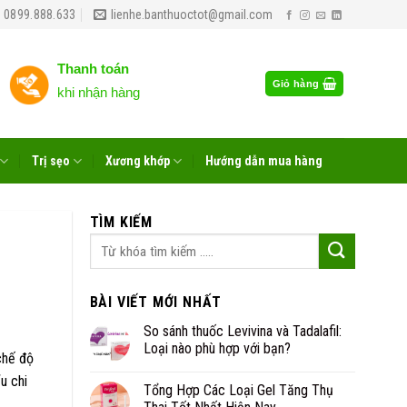
 0899.888.633
lienhe.banthuoctot@gmail.com
Thanh toán
Giỏ hàng
khi nhận hàng
Trị sẹo
Xương khớp
Hướng dẫn mua hàng
TÌM KIẾM
BÀI VIẾT MỚI NHẤT
So sánh thuốc Levivina và Tadalafil:
Loại nào phù hợp với bạn?
chế độ
u chi
Tổng Hợp Các Loại Gel Tăng Thụ