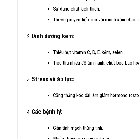
Sử dụng chất kích thích.
Thường xuyên tiếp xúc với môi trường độc hạ
Dinh dưỡng kém:
Thiếu hụt vitamin C, D, E, kẽm, selen.
Tiêu thụ nhiều đồ ăn nhanh, chất béo bão hò
Stress và áp lực:
Căng thẳng kéo dài làm giảm hormone testos
Các bệnh lý:
Giãn tĩnh mạch thừng tinh.
Nhiễm trùng cơ quan sinh dục.