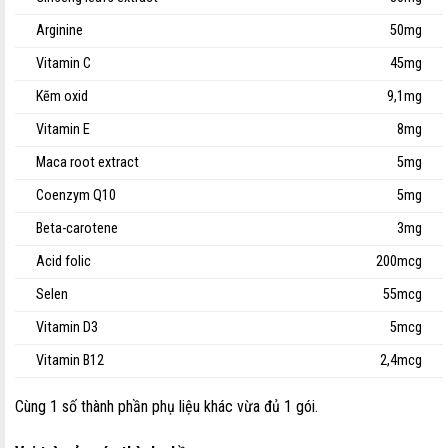
Arginine
50mg
Vitamin C
45mg
Kẽm oxid
9,1mg
Vitamin E
8mg
Maca root extract
5mg
Coenzym Q10
5mg
Beta-carotene
3mg
Acid folic
200mcg
Selen
55mcg
Vitamin D3
5mcg
Vitamin B12
2,4mcg
Cùng 1 số thành phần phụ liệu khác vừa đủ 1 gói.