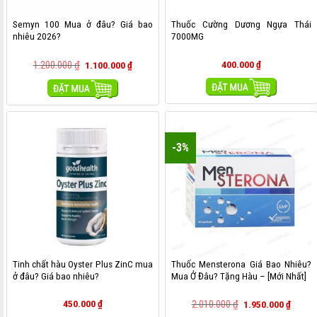
Semyn 100 Mua ở đâu? Giá bao
Thuốc Cường Dương Ngựa Thái
nhiêu 2026?
7000MG
1.200.000
₫
400.000
₫
1.100.000
₫
MUA HÀNG
MUA HÀNG
-3%
Tinh chất hàu Oyster Plus ZinC mua
Thuốc Mensterona Giá Bao Nhiêu?
ở đâu? Giá bao nhiêu?
Mua Ở Đâu? Tặng Hàu – [Mới Nhất]
450.000
₫
2.010.000
₫
1.950.000
₫