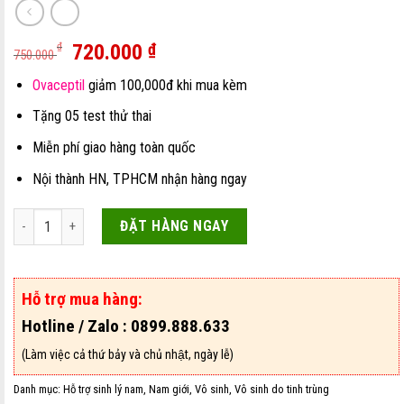
720.000
₫
₫
750.000
Ovaceptil
giảm 100,000đ khi mua kèm
Tặng 05 test thử thai
Miễn phí giao hàng toàn quốc
Nội thành HN, TPHCM nhận hàng ngay
Menxeed Pro Bổ Tinh Trùng - Hỗ Trợ Mang Thai Cho Nam Giới Hiếm Mu
ĐẶT HÀNG NGAY
Hỗ trợ mua hàng:
Hotline / Zalo : 0899.888.633
(Làm việc cả thứ bảy và chủ nhật, ngày lễ)
Danh mục:
Hỗ trợ sinh lý nam
,
Nam giới
,
Vô sinh
,
Vô sinh do tinh trùng