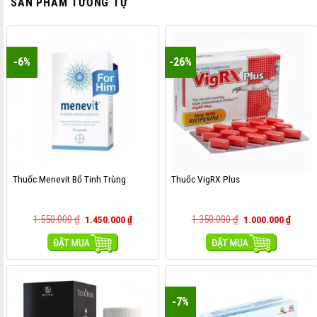
SẢN PHẨM TƯƠNG TỰ
-6%
-26%
Thuốc Menevit Bổ Tinh Trùng
Thuốc VigRX Plus
1.550.000
₫
1.350.000
₫
1.450.000
₫
1.000.000
₫
MUA HÀNG
MUA HÀNG
-7%