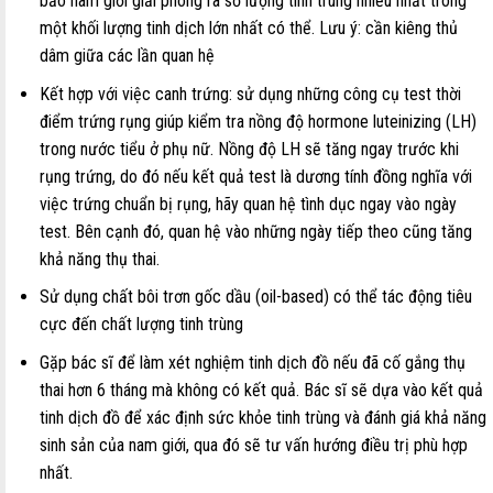
bảo nam giới giải phóng ra số lượng tinh trùng nhiều nhất trong
một khối lượng tinh dịch lớn nhất có thể. Lưu ý: cần kiêng thủ
dâm giữa các lần quan hệ
Kết hợp với việc canh trứng: sử dụng những công cụ test thời
điểm trứng rụng giúp kiểm tra nồng độ hormone luteinizing (LH)
trong nước tiểu ở phụ nữ. Nồng độ LH sẽ tăng ngay trước khi
rụng trứng, do đó nếu kết quả test là dương tính đồng nghĩa với
việc trứng chuẩn bị rụng, hãy quan hệ tình dục ngay vào ngày
test. Bên cạnh đó, quan hệ vào những ngày tiếp theo cũng tăng
khả năng thụ thai.
Sử dụng chất bôi trơn gốc dầu (oil-based) có thể tác động tiêu
cực đến chất lượng tinh trùng
Gặp bác sĩ để làm xét nghiệm tinh dịch đồ nếu đã cố gắng thụ
thai hơn 6 tháng mà không có kết quả. Bác sĩ sẽ dựa vào kết quả
tinh dịch đồ để xác định sức khỏe tinh trùng và đánh giá khả năng
sinh sản của nam giới, qua đó sẽ tư vấn hướng điều trị phù hợp
nhất.