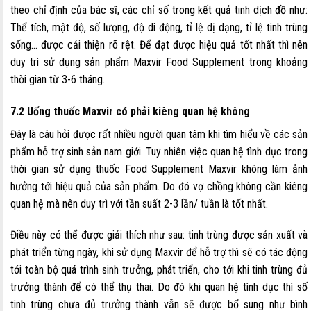
theo chỉ định của bác sĩ, các chỉ số trong kết quả tinh dịch đồ như:
Thể tích, mật độ, số lượng, độ di động, tỉ lệ dị dạng, tỉ lệ tinh trùng
sống… được cải thiện rõ rệt. Để đạt được hiệu quả tốt nhất thì nên
duy trì sử dụng sản phẩm Maxvir Food Supplement trong khoảng
thời gian từ 3-6 tháng.
7.2 Uống thuốc Maxvir có phải kiêng quan hệ không
Đây là câu hỏi được rất nhiều người quan tâm khi tìm hiểu về các sản
phẩm hỗ trợ sinh sản nam giới. Tuy nhiên việc quan hệ tình dục trong
thời gian sử dụng thuốc Food Supplement Maxvir không làm ảnh
hưởng tới hiệu quả của sản phẩm. Do đó vợ chồng không cần kiêng
quan hệ mà nên duy trì với tần suất 2-3 lần/ tuần là tốt nhất.
Điều này có thể được giải thích như sau: tinh trùng được sản xuất và
phát triển từng ngày, khi sử dụng Maxvir để hỗ trợ thì sẽ có tác động
tới toàn bộ quá trình sinh trưởng, phát triển, cho tới khi tinh trùng đủ
trưởng thành để có thể thụ thai. Do đó khi quan hệ tình dục thì số
tinh trùng chưa đủ trưởng thành vẫn sẽ được bổ sung như bình