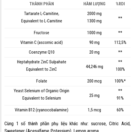
THÀNH PHẦN
HÀM LƯỢNG
%RDI
Tartarate L-Carnitine,
2000 mg
**
Equivalent to L-Carnitine
1300 mg
Fructose
1000 mg
**
Vitamin C (ascornic acid)
90 mg
112,5%
Coenzyme Q10
20 mg
**
Heptahydrate ZinC Sulpahate
**
44,246 mg
Equivalent to ZinC
100%
Folate
200 mcg
100%*
Yeast Selenium of Organic Origin
**
25 mg
Equivalent to Selenium
91%
Vitamin B12 (cyanocobalamine)
1,5 mcg
60%
Cùng 1 số thành phần phụ liệu khác như: sucrose, Citric Acid,
Sweetener (Acesulfame Potassium), Lemon aroma.