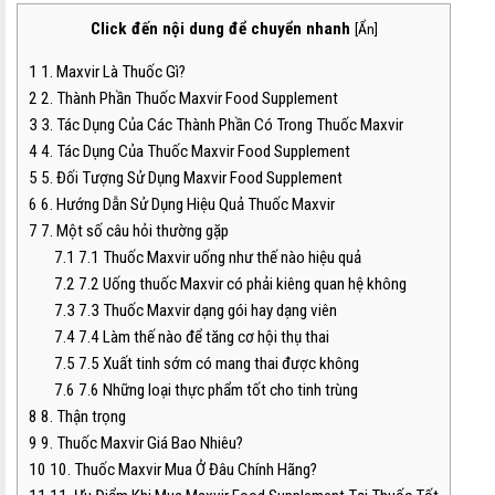
Click đến nội dung để chuyển nhanh
[
Ẩn
]
1
1. Maxvir Là Thuốc Gì?
2
2. Thành Phần Thuốc Maxvir Food Supplement
3
3. Tác Dụng Của Các Thành Phần Có Trong Thuốc Maxvir
4
4. Tác Dụng Của Thuốc Maxvir Food Supplement
5
5. Đối Tượng Sử Dụng Maxvir Food Supplement
6
6. Hướng Dẫn Sử Dụng Hiệu Quả Thuốc Maxvir
7
7. Một số câu hỏi thường gặp
7.1
7.1 Thuốc Maxvir uống như thế nào hiệu quả
7.2
7.2 Uống thuốc Maxvir có phải kiêng quan hệ không
7.3
7.3 Thuốc Maxvir dạng gói hay dạng viên
7.4
7.4 Làm thế nào để tăng cơ hội thụ thai
7.5
7.5 Xuất tinh sớm có mang thai được không
7.6
7.6 Những loại thực phẩm tốt cho tinh trùng
8
8. Thận trọng
9
9. Thuốc Maxvir Giá Bao Nhiêu?
10
10. Thuốc Maxvir Mua Ở Đâu Chính Hãng?