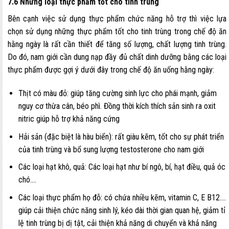
7.6 Những loại thực phẩm tốt cho tinh trùng
Bên cạnh việc sử dụng thực phẩm chức năng hỗ trợ thì việc lựa
chọn sử dụng những thực phẩm tốt cho tinh trùng trong chế độ ăn
hằng ngày là rất cần thiết để tăng số lượng, chất lượng tinh trùng.
Do đó, nam giới cần dung nạp đầy đủ chất dinh dưỡng bằng các loại
thực phẩm được gợi ý dưới đây trong chế độ ăn uống hằng ngày:
Thịt có màu đỏ: giúp tăng cường sinh lực cho phái mạnh, giảm
nguy cơ thừa cân, béo phì. Đồng thời kích thích sản sinh ra oxit
nitric giúp hỗ trợ khả năng cứng
Hải sản (đặc biệt là hàu biển): rất giàu kẽm, tốt cho sự phát triển
của tinh trùng và bổ sung lượng testosterone cho nam giới
Các loại hạt khô, quả: Các loại hạt như bí ngô, bí, hạt điều, quả óc
chó….
Các loại thực phẩm họ đỗ: có chứa nhiều kẽm, vitamin C, E B12….
giúp cải thiện chức năng sinh lý, kéo dài thời gian quan hệ, giảm tỉ
lệ tinh trùng bị dị tật, cải thiện khả năng di chuyển và khả năng