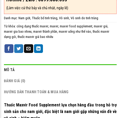
(Làm việc cả thứ bảy và chủ nhật, ngày lễ)
Danh mục:
Nam giới
,
Thuốc bổ tinh trùng
,
Vô sinh
,
Vô sinh do tinh trùng
Từ khóa:
công dụng thuốc maxvir
,
maxvir
,
maxvir food supplement
,
maxvir giá
,
maxvir gia bao nhieu
,
maxvir thành phần
,
maxvir uống như thế nào
,
thuốc maxvir
dạng gói
,
thuốc maxvir giá bao nhiêu
MÔ TẢ
ĐÁNH GIÁ (0)
HƯỚNG DẪN THANH TOÁN & MUA HÀNG
Thuốc Maxvir Food Supplement lựa chọn hàng đầu trong hỗ trợ
sinh sản cho nam giới, đặc biệt là nam giới gặp những vấn đề về