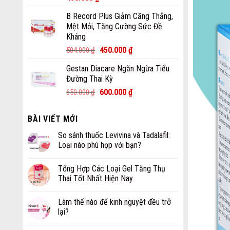
B Record Plus Giảm Căng Thẳng,
Mệt Mỏi, Tăng Cường Sức Đề
Kháng
450.000
₫
504.000
₫
Gestan Diacare Ngăn Ngừa Tiểu
Đường Thai Kỳ
600.000
₫
650.000
₫
BÀI VIẾT MỚI
So sánh thuốc Levivina và Tadalafil:
Loại nào phù hợp với bạn?
Tổng Hợp Các Loại Gel Tăng Thụ
Thai Tốt Nhất Hiện Nay
Làm thế nào để kinh nguyệt đều trở
lại?