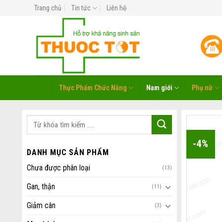
Skip
Trang chủ
Tin tức
Liên hệ
to
content
Thực Phẩm Chức Năng
Nam giới
Phụ nữ
-4%
DANH MỤC SẢN PHẨM
Chưa được phân loại
(13)
Gan, thận
(11)
Giảm cân
(3)