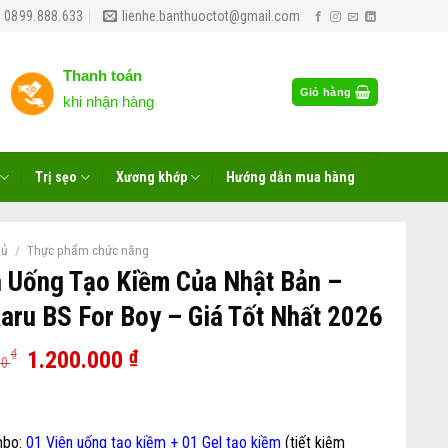
 0899.888.633
lienhe.banthuoctot@gmail.com
Thanh toán
Giỏ hàng
khi nhận hàng
Trị sẹo
Xương khớp
Hướng dẫn mua hàng
hủ
/
Thực phẩm chức năng
 Uống Tạo Kiềm Của Nhật Bản –
aru BS For Boy – Giá Tốt Nhất 2026
1.200.000
₫
₫
00
:
bo:
01 Viên uống tạo kiềm + 01 Gel tạo kiềm
(tiết kiệm