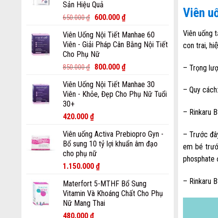
Sản Hiệu Quả
Viên uố
600.000
₫
650.000
₫
Viên uống t
Viên Uống Nội Tiết Manhae 60
Viên - Giải Pháp Cân Bằng Nội Tiết
con trai, hiê
Cho Phụ Nữ
800.000
₫
850.000
₫
– Trọng lượ
Viên Uống Nội Tiết Manhae 30
– Quy cách:
Viên - Khỏe, Đẹp Cho Phụ Nữ Tuổi
30+
– Rinkaru B
420.000
₫
Viên uống Activa Prebiopro Gyn -
– Trước đâ
Bổ sung 10 tỷ lợi khuẩn âm đạo
em bé trướ
cho phụ nữ
phosphate 
1.150.000
₫
– Rinkaru 
Materfort 5-MTHF Bổ Sung
Vitamin Và Khoáng Chất Cho Phụ
Nữ Mang Thai
480.000
₫