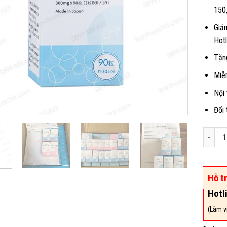
150
Giả
Hotl
Tặng
Miễn
Nội
Đổi 
Viên Uố
Hỗ t
Hotl
(Làm vi