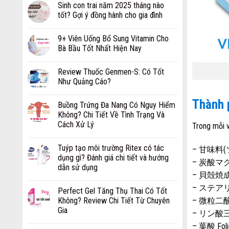
Sinh con trai năm 2025 tháng nào
tốt? Gợi ý đồng hành cho gia đình
9+ Viên Uống Bổ Sung Vitamin Cho
Bà Bầu Tốt Nhất Hiện Nay
Review Thuốc Genmen-S: Có Tốt
Như Quảng Cáo?
Thành
Buồng Trứng Đa Nang Có Nguy Hiểm
Không? Chi Tiết Về Tình Trạng Và
Cách Xử Lý
Trong mỗi v
Tuýp tạo môi trường Ritex có tác
– 甘味料(
dụng gì? Đánh giá chi tiết và hướng
– 炭酸マグネ
dẫn sử dụng
– 貝殻焼成カル
– ステアリン
Perfect Gel Tăng Thụ Thai Có Tốt
– 微粒二酸化ケ
Không? Review Chi Tiết Từ Chuyên
Gia
– リン酸三カ
– 葉酸 Foli