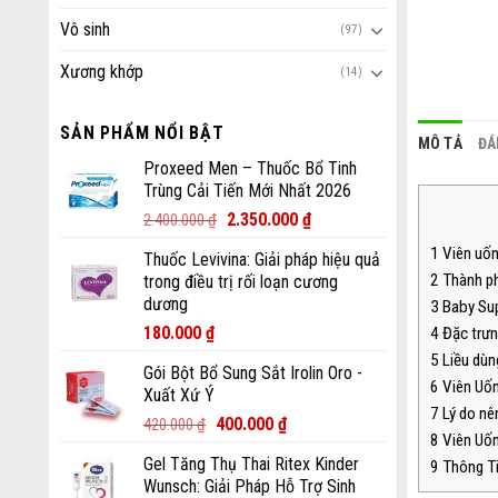
Vô sinh
(97)
Xương khớp
(14)
SẢN PHẨM NỔI BẬT
MÔ TẢ
ĐÁ
Proxeed Men – Thuốc Bổ Tinh
Trùng Cải Tiến Mới Nhất 2026
2.350.000
₫
2.400.000
₫
1
Viên uống
Thuốc Levivina: Giải pháp hiệu quả
2
Thành ph
trong điều trị rối loạn cương
dương
3
Baby Sup
180.000
₫
4
Đặc trưn
5
Liều dùn
Gói Bột Bổ Sung Sắt Irolin Oro -
6
Viên Uốn
Xuất Xứ Ý
7
Lý do nên
400.000
₫
420.000
₫
8
Viên Uốn
Gel Tăng Thụ Thai Ritex Kinder
9
Thông T
Wunsch: Giải Pháp Hỗ Trợ Sinh