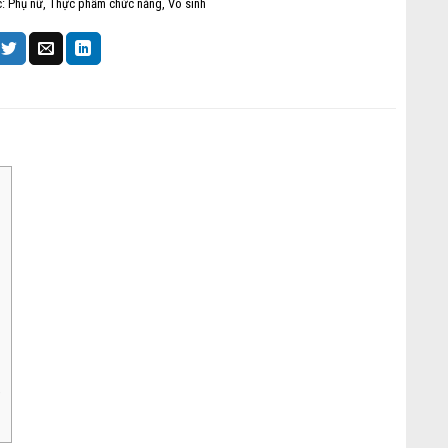
c:
Phụ nữ
,
Thực phẩm chức năng
,
Vô sinh
?