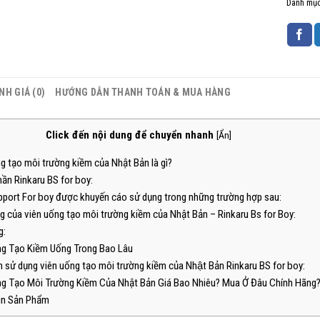
Danh mụ
NH GIÁ (0)
HƯỚNG DẪN THANH TOÁN & MUA HÀNG
Click đến nội dung để chuyển nhanh
[
Ẩn
]
 tạo môi trường kiềm của Nhật Bản là gì?
ần Rinkaru BS for boy:
port For boy được khuyến cáo sử dụng trong những trường hợp sau:
g của viên uống tạo môi trường kiềm của Nhật Bản – Rinkaru Bs for Boy:
g:
g Tạo Kiềm Uống Trong Bao Lâu
 sử dụng viên uống tạo môi trường kiềm của Nhật Bản Rinkaru BS for boy:
g Tạo Môi Trường Kiềm Của Nhật Bản Giá Bao Nhiêu? Mua Ở Đâu Chính Hãng
in Sản Phẩm