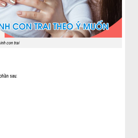
nh con trai
phần sau: