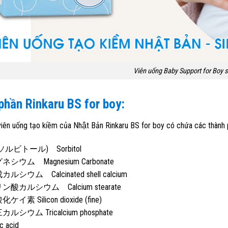
Viên uống Baby Support for Boy si
 phần
Rinkaru BS for boy
:
iên uống tạo kiềm của Nhật Bản Rinkaru BS for boy có chứa các thành 
ソルビトール) Sorbitol
シウム Magnesium Carbonate
シウム Calcinated shell calcium
酸カルシウム Calcium stearate
イ素 Silicon dioxide (fine)
ルシウム Tricalcium phosphate
c acid