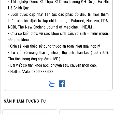
- Tốt nghiệp Dược Sĩ, Thạc Sĩ Dược trường ĐH Dược Hà Nội
Hệ Chính Quy
- Luôn được cập nhật liên tục các phác đồ điều trị mới, tham
khảo các bài dịch từ tạp chí khoa học Pubmed, Hosrem, FDA,
NCBI, The New England Journal of Medicine – NEJM…
- Chia sẻ kiến thức về sức khỏe sinh sản, vô sinh – hiếm muộn,
sản phụ khoa.
- Chia sẻ kiến thức sử dụng thuốc an toàn, hiệu quả, hợp lý.
- Tư vấn về mang thai tự nhiên, thụ tinh nhân tạo ( bơm IUI),
Thụ tinh trong ống nghiệm ( IVF )
- Bài viết có tính khoa học, chuyên sâu, chuyên môn cao.
- Hotline/Zalo: 0899.888.633
SẢN PHẨM TƯƠNG TỰ