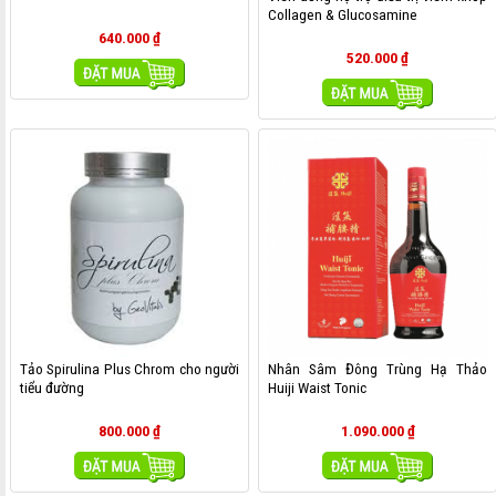
Collagen & Glucosamine
640.000
₫
520.000
₫
MUA HÀNG
MUA HÀNG
Tảo Spirulina Plus Chrom cho người
Nhân Sâm Đông Trùng Hạ Thảo
tiểu đường
Huiji Waist Tonic
800.000
₫
1.090.000
₫
MUA HÀNG
MUA HÀNG