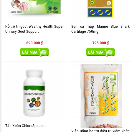
Hỗ trợ trị gout Wealthy Health Super
Sụn cá mập Marine Blue Shark
Urinary Gout Support
Cartilage 750mg
890.000
₫
798.000
₫
MUA HÀNG
MUA HÀNG
Tảo Xoắn ChloroSpirulina
Viên uống hợ trợ điều trị viêm khớp