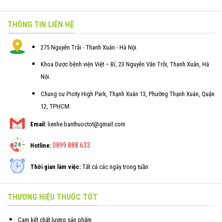
THÔNG TIN LIÊN HỆ
275 Nguyễn Trãi - Thanh Xuân - Hà Nội.
Khoa Dược bệnh viện Việt – Bỉ, 23 Nguyễn Văn Trỗi, Thanh Xuân, Hà
Nội.
Chung cư Picity High Park, Thạnh Xuân 13, Phường Thạnh Xuân, Quận
12, TPHCM.
Email:
lienhe.banthuoctot@gmail.com
0899.888.633
Hotline:
Thời gian làm việc:
Tất cả các ngày trong tuần
THƯƠNG HIỆU THUỐC TỐT
Cam kết chất lượng sản phẩm