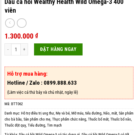
Dầu cá hồi Wealthy Health Wild Omega-3 400
viên
1.300.000
₫
Dầu cá hồi Wealthy Health Wild Omega-3 400 viên số lượng
ĐẶT HÀNG NGAY
Hỗ trợ mua hàng:
Hotline / Zalo : 0899.888.633
(Làm việc cả thứ bảy và chủ nhật, ngày lễ)
Mã:
BTT062
Danh mục:
Hỗ trợ điều trị ung thư
,
Mẹ và bé
,
Mỡ máu, tiểu đường
,
Não, mắt
,
Sản phẩm
cho bà bầu
,
Sản phẩm cho mẹ
,
Thực phẩm chức năng
,
Thuốc bổ mắt
,
Thuốc bổ não
,
Thuốc đột quỵ
,
Tiểu đường
,
Tim mạch
Từ khóa:
Dầu cá hồi Wild Omega-3 có tác dụng gì
,
Dầu cá hồi Wild Omega-3 có tốt