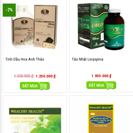
-7%
Tinh Dầu Hoa Anh Thảo
Tảo Nhật Linaspina
1.350.000
₫
1.955.000
₫
1.250.000
₫
MUA HÀNG
MUA HÀNG