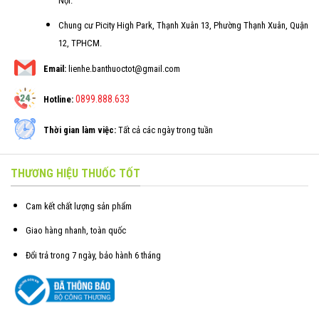
Nội.
Chung cư Picity High Park, Thạnh Xuân 13, Phường Thạnh Xuân, Quận
12, TPHCM.
Email:
lienhe.banthuoctot@gmail.com
0899.888.633
Hotline:
Thời gian làm việc:
Tất cả các ngày trong tuần
THƯƠNG HIỆU THUỐC TỐT
Cam kết chất lượng sản phẩm
Giao hàng nhanh, toàn quốc
Đổi trả trong 7 ngày, bảo hành 6 tháng