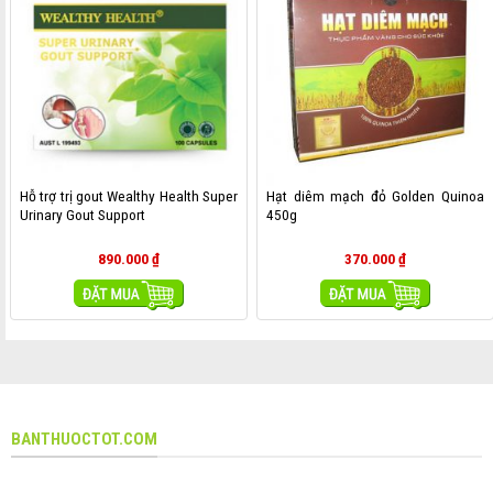
Hỗ trợ trị gout Wealthy Health Super
Hạt diêm mạch đỏ Golden Quinoa
Urinary Gout Support
450g
890.000
₫
370.000
₫
MUA HÀNG
MUA HÀNG
BANTHUOCTOT.COM