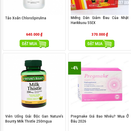
Miếng Dán Giảm Đau Của Nhật
Tảo Xoắn ChloroSpirulina
Harikkusu 55EX
640.000
₫
370.000
₫
MUA HÀNG
MUA HÀNG
-4%
Viên Uống Giải Độc Gan Nature’s
Pregmake Giá Bao Nhiêu? Mua Ở
Bounty Milk Thistle 250mgua
Đâu 2026