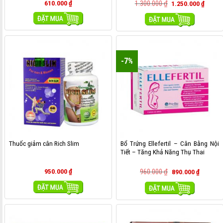
610.000
₫
1.300.000
₫
1.250.000
₫
MUA HÀNG
MUA HÀNG
-7%
Bổ Trứng Ellefertil – Cân Bằng Nội
Thuốc giảm cân Rich Slim
Tiết – Tăng Khả Năng Thụ Thai
950.000
₫
960.000
₫
890.000
₫
MUA HÀNG
MUA HÀNG