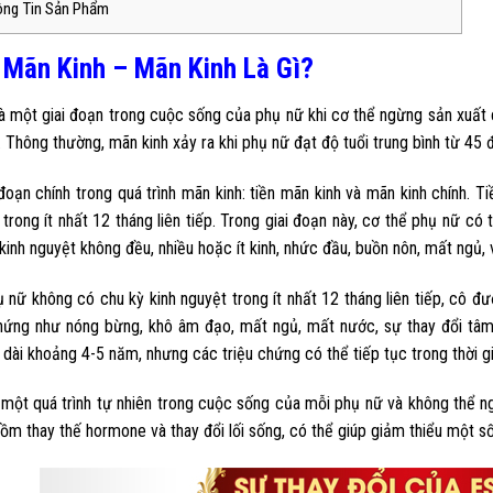
ông Tin Sản Phẩm
n Mãn Kinh – Mãn Kinh Là Gì?
là một giai đoạn trong cuộc sống của phụ nữ khi cơ thể ngừng sản xuất
. Thông thường, mãn kinh xảy ra khi phụ nữ đạt độ tuổi trung bình từ 45 
 đoạn chính trong quá trình mãn kinh: tiền mãn kinh và mãn kinh chính. 
 trong ít nhất 12 tháng liên tiếp. Trong giai đoạn này, cơ thể phụ nữ c
kinh nguyệt không đều, nhiều hoặc ít kinh, nhức đầu, buồn nôn, mất ngủ, 
 nữ không có chu kỳ kinh nguyệt trong ít nhất 12 tháng liên tiếp, cô đư
chứng như nóng bừng, khô âm đạo, mất ngủ, mất nước, sự thay đổi tâm 
dài khoảng 4-5 năm, nhưng các triệu chứng có thể tiếp tục trong thời gi
 một quá trình tự nhiên trong cuộc sống của mỗi phụ nữ và không thể n
ồm thay thế hormone và thay đổi lối sống, có thể giúp giảm thiểu một số 