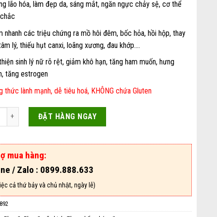
g lão hóa, làm đẹp da, sáng mắt, ngăn ngực chảy sệ, cơ thể
 chắc
 nhanh các triệu chứng ra mồ hôi đêm, bốc hỏa, hồi hộp, thay
tâm lý, thiếu hụt canxi, loãng xương, đau khớp….
thiện sinh lý nữ rõ rệt, giảm khô hạn, tăng ham muốn, hưng
, tăng estrogen
g thức lành mạnh, dễ tiêu hoá, KHÔNG chứa Gluten
Menopause One Giá Bao Nhiêu? Mua Ở Đâu Chính Hãng? số lượng
ĐẶT HÀNG NGAY
rợ mua hàng:
ine / Zalo : 0899.888.633
ệc cả thứ bảy và chủ nhật, ngày lễ)
892