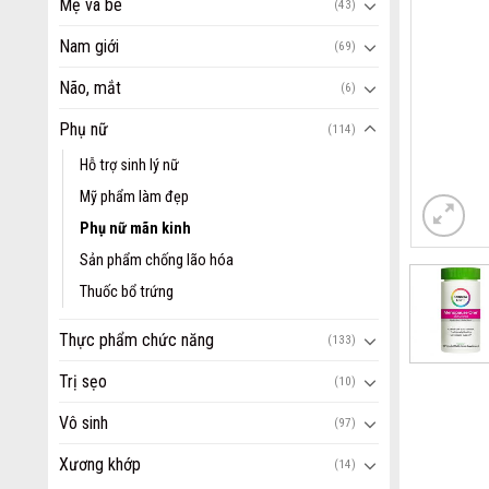
Mẹ và bé
(43)
Nam giới
(69)
Não, mắt
(6)
Phụ nữ
(114)
Hỗ trợ sinh lý nữ
Mỹ phẩm làm đẹp
Phụ nữ mãn kinh
Sản phẩm chống lão hóa
Thuốc bổ trứng
Thực phẩm chức năng
(133)
Trị sẹo
(10)
Vô sinh
(97)
Xương khớp
(14)