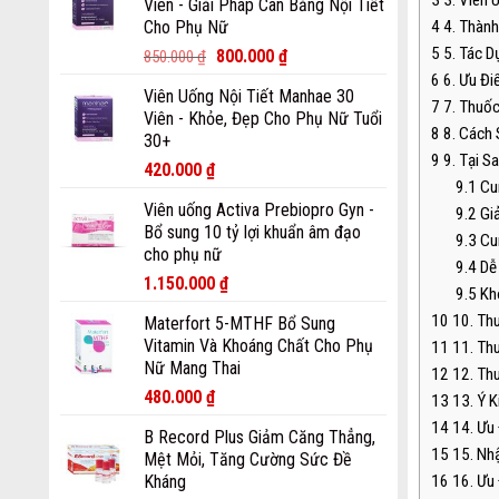
3
3. Viên 
Viên - Giải Pháp Cân Bằng Nội Tiết
Cho Phụ Nữ
4
4. Thàn
5
5. Tác D
800.000
₫
850.000
₫
6
6. Ưu Đ
Viên Uống Nội Tiết Manhae 30
7
7. Thuố
Viên - Khỏe, Đẹp Cho Phụ Nữ Tuổi
8
8. Cách 
30+
9
9. Tại S
420.000
₫
9.1
Cun
Viên uống Activa Prebiopro Gyn -
9.2
Giả
Bổ sung 10 tỷ lợi khuẩn âm đạo
9.3
Cun
cho phụ nữ
9.4
Dễ 
1.150.000
₫
9.5
Khô
10
10. Th
Materfort 5-MTHF Bổ Sung
Vitamin Và Khoáng Chất Cho Phụ
11
11. Th
Nữ Mang Thai
12
12. Th
480.000
₫
13
13. Ý K
14
14. Ưu
B Record Plus Giảm Căng Thẳng,
15
15. Nh
Mệt Mỏi, Tăng Cường Sức Đề
Kháng
16
16. Ưu