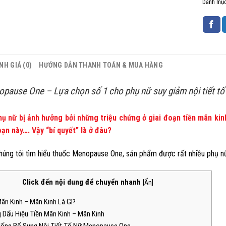
Danh mụ
NH GIÁ (0)
HƯỚNG DẪN THANH TOÁN & MUA HÀNG
pause One – Lựa chọn số 1 cho phụ nữ suy giảm nội tiết tố 
ụ nữ bị ảnh hưởng bởi những triệu chứng ở giai đoạn tiền mãn ki
oạn này…. Vậy “bí quyết” là ở đâu?
úng tôi tìm hiểu thuốc Menopause One, sản phẩm được rất nhiều phụ nữ l
Click đến nội dung để chuyển nhanh
[
Ẩn
]
Mãn Kinh – Mãn Kinh Là Gì?
 Dấu Hiệu Tiền Mãn Kinh – Mãn Kinh