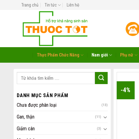
Skip
Trang chủ
Tin tức
Liên hệ
to
content
Thực Phẩm Chức Năng
Nam giới
Phụ nữ
-4%
DANH MỤC SẢN PHẨM
Chưa được phân loại
(13)
Gan, thận
(11)
Giảm cân
(3)