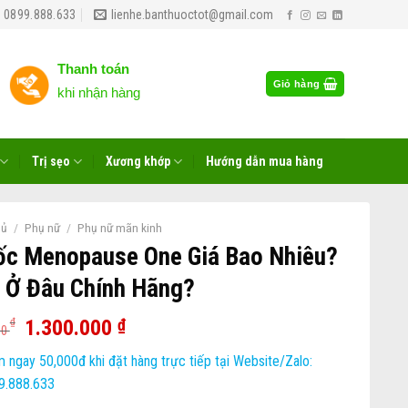
 0899.888.633
lienhe.banthuoctot@gmail.com
Thanh toán
Giỏ hàng
khi nhận hàng
Trị sẹo
Xương khớp
Hướng dẫn mua hàng
hủ
/
Phụ nữ
/
Phụ nữ mãn kinh
ốc Menopause One Giá Bao Nhiêu?
 Ở Đâu Chính Hãng?
1.300.000
₫
₫
00
 ngay 50,000đ khi đặt hàng trực tiếp tại Website/Zalo:
9.888.633