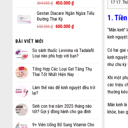
17
17. Th
450.000
₫
504.000
₫
Gestan Diacare Ngăn Ngừa Tiểu
1. Tiề
Đường Thai Kỳ
600.000
₫
650.000
₫
“Mãn kinh” 
kinh nguyệt
BÀI VIẾT MỚI
Có hai giai
So sánh thuốc Levivina và Tadalafil:
Loại nào phù hợp với bạn?
kinh nguyệt
như chu kỳ 
Tổng Hợp Các Loại Gel Tăng Thụ
Thai Tốt Nhất Hiện Nay
Khi một phụ
các triệu 
Làm thế nào để kinh nguyệt đều trở
thường kéo 
lại?
Mãn kinh là
Sinh con trai năm 2025 tháng nào
tốt? Gợi ý đồng hành cho gia đình
khỏe, bao g
9+ Viên Uống Bổ Sung Vitamin Cho