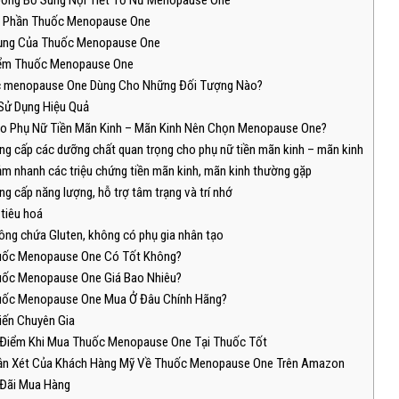
Uống Bổ Sung Nội Tiết Tố Nữ Menopause One
h Phần Thuốc Menopause One
ụng Của Thuốc Menopause One
iểm Thuốc Menopause One
c menopause One Dùng Cho Những Đối Tượng Nào?
Sử Dụng Hiệu Quả
ao Phụ Nữ Tiền Mãn Kinh – Mãn Kinh Nên Chọn Menopause One?
g cấp các dưỡng chất quan trọng cho phụ nữ tiền mãn kinh – mãn kinh
m nhanh các triệu chứng tiền mãn kinh, mãn kinh thường gặp
g cấp năng lượng, hỗ trợ tâm trạng và trí nhớ
tiêu hoá
ng chứa Gluten, không có phụ gia nhân tạo
uốc Menopause One Có Tốt Không?
uốc Menopause One Giá Bao Nhiêu?
uốc Menopause One Mua Ở Đâu Chính Hãng?
iến Chuyên Gia
 Điểm Khi Mua Thuốc Menopause One Tại Thuốc Tốt
ận Xét Của Khách Hàng Mỹ Về Thuốc Menopause One Trên Amazon
 Đãi Mua Hàng