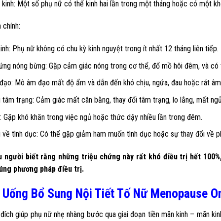
kinh: Một số phụ nữ có thể kinh hai lần trong một tháng hoặc có một kh
 chính:
nh: Phụ nữ không có chu kỳ kinh nguyệt trong ít nhất 12 tháng liên tiếp.
hứng nóng bừng: Gặp cảm giác nóng trong cơ thể, đổ mồ hôi đêm, và có 
đạo: Mô âm đạo mất độ ẩm và dẫn đến khó chịu, ngứa, đau hoặc rát âm
 tâm trạng: Cảm giác mất cân bằng, thay đổi tâm trạng, lo lắng, mất ngủ
: Gặp khó khăn trong việc ngủ hoặc thức dậy nhiều lần trong đêm.
 về tình dục: Có thể gặp giảm ham muốn tình dục hoặc sự thay đổi về p
u người biết rằng những triệu chứng này rất khó điều trị hết 100
úng phương pháp điều trị.
n Uống Bổ Sung Nội Tiết Tố Nữ Menopause O
ch giúp phụ nữ nhẹ nhàng bước qua giai đoạn tiền mãn kinh – mãn kinh.