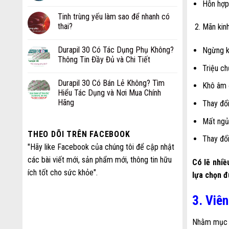
Hỗn hợp 
Tinh trùng yếu làm sao để nhanh có
thai?
Mãn kinh
Durapil 30 Có Tác Dụng Phụ Không?
Ngừng ki
Thông Tin Đầy Đủ và Chi Tiết
Triệu c
Durapil 30 Có Bán Lẻ Không? Tìm
Khô âm 
Hiểu Tác Dụng và Nơi Mua Chính
Hãng
Thay đổi
Mất ngủ
THEO DÕI TRÊN FACEBOOK
Thay đổi
"Hãy like Facebook của chúng tôi để cập nhật
các bài viết mới, sản phẩm mới, thông tin hữu
Có lẽ nhiề
ích tốt cho sức khỏe".
lựa chọn đ
3. Viê
Nhằm mục đí