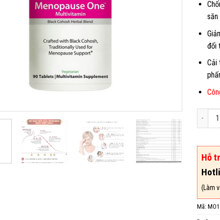
Chốn
săn
Giảm
đổi 
Cải 
phấn
Côn
Thuốc 
Hỗ t
Hotl
(Làm vi
Mã:
MO1