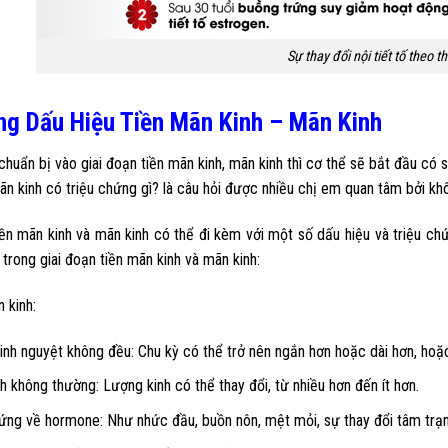
Sự thay đổi nội tiết tố theo th
ng Dấu Hiệu Tiền Mãn Kinh – Mãn Kinh
chuẩn bị vào giai đoạn tiền mãn kinh, mãn kinh thì cơ thể sẽ bắt đầu có s
ãn kinh có triệu chứng gì? là câu hỏi được nhiều chị em quan tâm bởi khô
iền mãn kinh và mãn kinh có thể đi kèm với một số dấu hiệu và triệu c
 trong giai đoạn tiền mãn kinh và mãn kinh:
 kinh:
inh nguyệt không đều: Chu kỳ có thể trở nên ngắn hơn hoặc dài hơn, hoặc 
h không thường: Lượng kinh có thể thay đổi, từ nhiều hơn đến ít hơn.
ứng về hormone: Như nhức đầu, buồn nôn, mệt mỏi, sự thay đổi tâm trạng