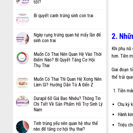
tốt?
Bí quyết canh trứng sinh con trai
2. Nhữ
Ngày rụng trứng quan hệ mấy lần để
sinh con trai
Khi phụ nữ 
Muốn Có Thai Nên Quan Hệ Vào Thời
hơn. Tiền m
Điểm Nào? Bí Quyết Tăng Cơ Hội
Thụ Thai
Giai đoạn t
thể trải qua
Muốn Có Thai Thì Quan Hệ Xong Nên
Làm Gì? Hướng Dẫn Từ A Đến Z
Tiền mãn
Durapil 60 Giá Bao Nhiêu? Thông Tin
Chi Tiết Về Sản Phẩm Hỗ Trợ Sinh Lý
Chu kỳ k
Nam
Hành kin
Tinh trùng yếu nên quan hệ như thế
Triệu ch
nào để tăng cơ hội thụ thai?