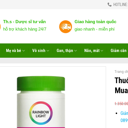
HOTLINE:
Th.s - Dược sĩ tư vấn
Giao hàng toàn quốc
hỗ trợ khách hàng 24/7
giao nhanh - miễn phí
Mẹ và bé
Vô sinh
Gan, thận
Não, mắt
Giảm cân
Trang c
Thu
Mua
1.350.0
Giảm
089