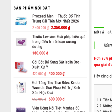
SẢN PHẨM NỔI BẬT
Proxeed Men – Thuốc Bổ Tinh
Trùng Cải Tiến Mới Nhất 2026
2.350.000
₫
2.400.000
₫
MÔ TẢ
ĐÁ
Thuốc Levivina: Giải pháp hiệu quả
trong điều trị rối loạn cương
Meno
dương
180.000
₫
Hơn 95% ph
Gói Bột Bổ Sung Sắt Irolin Oro -
qua giai đ
Xuất Xứ Ý
400.000
₫
420.000
₫
Hãy cùng ch
Gel Tăng Thụ Thai Ritex Kinder
Wunsch: Giải Pháp Hỗ Trợ Sinh
Sản Hiệu Quả
600.000
₫
650.000
₫
1
1. Tiền 
2
2. Những
Viên Uống Nội Tiết Manhae 60