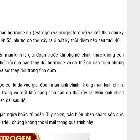
 các hormone nữ (estrogen và progesterone) và kết thúc chu kỳ
đến 55, nhưng có thể xảy ra ở bất kỳ thời điểm nào sau tuổi 40.
Tiền mãn kinh là giai đoạn trước khi phụ nữ chính thức không còn
ó thể trải qua các thay đổi hormone và có thể có các triệu chứng
và sự thay đổi trong tình cảm.
ợc coi là đã vào giai đoạn mãn kinh chính. Trong mãn kinh chính,
trạng và mất khả năng sinh sản có thể xảy ra. Mãn kinh chính
an dài sau đó.
găn ngừa hoặc trì hoãn. Tuy nhiên, các biện pháp chăm sóc sức
triệu chứng không thoải mái trong quá trình này.